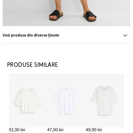
Vezi produse din diverse ținute
Tricou oversized din bumbac organic 100%
69,90 lei
PRODUSE SIMILARE
ADAUGĂ ÎN COȘ
Șapcă cu broderie
69,90 lei
ADAUGĂ ÎN COȘ
Papuci de vară cu aspect împletit
129,90 lei
92,90 lei
47,90 lei
49,90 lei