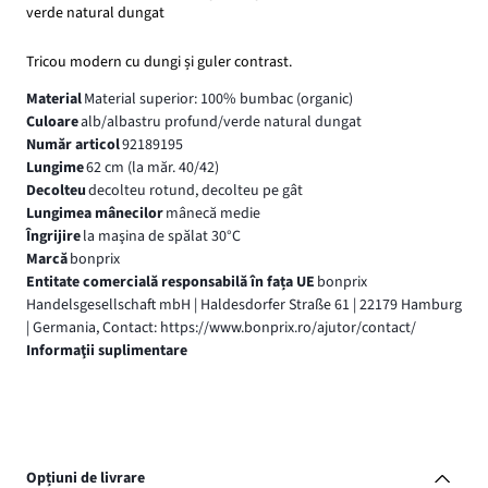
verde natural dungat
Tricou modern cu dungi și guler contrast.
Material
Material superior: 100% bumbac (organic)
Culoare
alb/albastru profund/verde natural dungat
Număr articol
92189195
Lungime
62 cm (la măr. 40/42)
Decolteu
decolteu rotund, decolteu pe gât
Lungimea mânecilor
mânecă medie
Îngrijire
la maşina de spălat 30°C
Marcă
bonprix
Entitate comercială responsabilă în fața UE
bonprix
Handelsgesellschaft mbH | Haldesdorfer Straße 61 | 22179 Hamburg
| Germania, Contact: https://www.bonprix.ro/ajutor/contact/
Informaţii suplimentare
Opțiuni de livrare