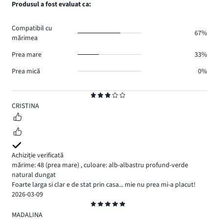
numărul
Produsul a fost evaluat ca:
1.
voturi
de
0.
voturi
Compatibil cu
0.
67%
mărimea
Prea mare
33%
Prea mică
0%
Evaluare
3
CRISTINA
Achiziție verificată
mărime: 48
(prea mare)
,
culoare: alb-albastru profund-verde
natural dungat
Foarte larga si clar e de stat prin casa... mie nu prea mi-a placut!
2026-03-09
Evaluare
5
MADALINA