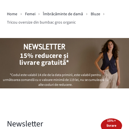
Home
Femei
Îmbrăcăminte de damă
Bluze
Tricou oversize din bumbac gros organic
NEWSLETTER
15% reducere și
livrare gratuită*
*Codul este valabil 14 zile de la data primirii, este valabil pentru
următoarea comandă cu o valoare minimă de
119 lei
, nu se cumulează cu
alte coduri de reducere.
Newsletter
15% +
livrare