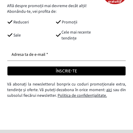
gratuită*
Află despre promoții mai devreme decât alții!
Abonându-te, vei profita de:
Reduceri
Promoții
Cele mai recente
Sale
tendințe
Adresa ta de e-mail *
ÎNSCRIE-TE
Vă abonați la newsletterul bonprix cu coduri promoționale extra,
tendințe și oferte. Vă puteți dezabona în orice moment:
aici
sau din
subsolul fiecărui newsletter.
Politica de confidențialitate.