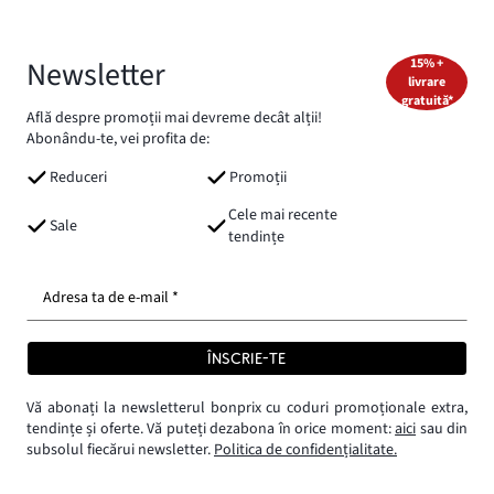
Newsletter
15% +
livrare
gratuită*
Află despre promoții mai devreme decât alții!
Abonându-te, vei profita de:
Reduceri
Promoții
Cele mai recente
Sale
tendințe
Adresa ta de e-mail *
ÎNSCRIE-TE
Vă abonați la newsletterul bonprix cu coduri promoționale extra,
tendințe și oferte. Vă puteți dezabona în orice moment:
aici
sau din
subsolul fiecărui newsletter.
Politica de confidențialitate.