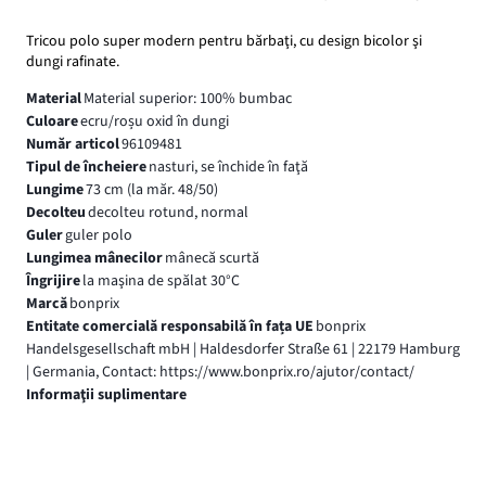
Tricou polo super modern pentru bărbaţi, cu design bicolor şi
dungi rafinate.
Material
Material superior: 100% bumbac
Culoare
ecru/roșu oxid în dungi
Număr articol
96109481
Tipul de încheiere
nasturi, se închide în faţă
Lungime
73 cm (la măr. 48/50)
Decolteu
decolteu rotund, normal
Guler
guler polo
Lungimea mânecilor
mânecă scurtă
Îngrijire
la maşina de spălat 30°C
Marcă
bonprix
Entitate comercială responsabilă în fața UE
bonprix
Handelsgesellschaft mbH | Haldesdorfer Straße 61 | 22179 Hamburg
| Germania, Contact: https://www.bonprix.ro/ajutor/contact/
Informaţii suplimentare