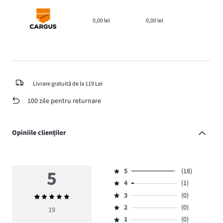
0,00 lei
0,00 lei
Livrare gratuită de la 119 Lei
100 zile pentru returnare
Opiniile clienților
5
5
(18)
Evaluare
4
(1)
5,
Evaluare
numărul
3
(0)
Evaluarea
4,
Evaluare
de
medie
numărul
2
(0)
3,
19
Evaluare
voturi
5
de
numărul
1
(0)
2,