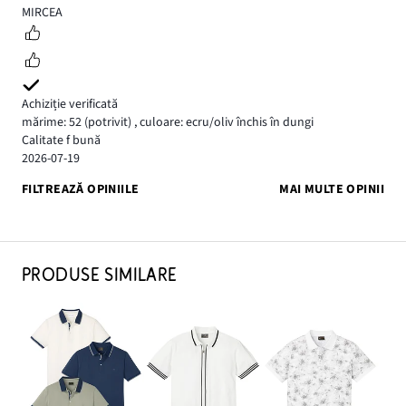
5
MIRCEA
Achiziție verificată
mărime: 52
(potrivit)
,
culoare: ecru/oliv închis în dungi
Calitate f bună
2026-07-19
FILTREAZĂ OPINIILE
MAI MULTE OPINII
PRODUSE SIMILARE