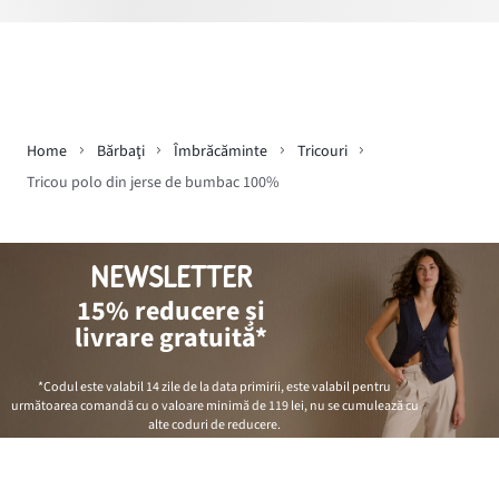
Home
Bărbaţi
Îmbrăcăminte
Tricouri
Tricou polo din jerse de bumbac 100%
NEWSLETTER
15% reducere și
livrare gratuită*
*Codul este valabil 14 zile de la data primirii, este valabil pentru
următoarea comandă cu o valoare minimă de
119 lei
, nu se cumulează cu
alte coduri de reducere.