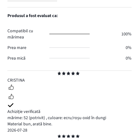
Evaluare
18.
voturi
de
numărul
1,
1.
voturi
de
numărul
Produsul a fost evaluat ca:
0.
voturi
de
0.
voturi
Compatibil cu
0.
100%
mărimea
Prea mare
0%
Prea mică
0%
Evaluare
5
CRISTINA
Achiziție verificată
mărime: 52
(potrivit)
,
culoare: ecru/roșu oxid în dungi
Material bun, arată bine.
2026-07-28
Evaluare