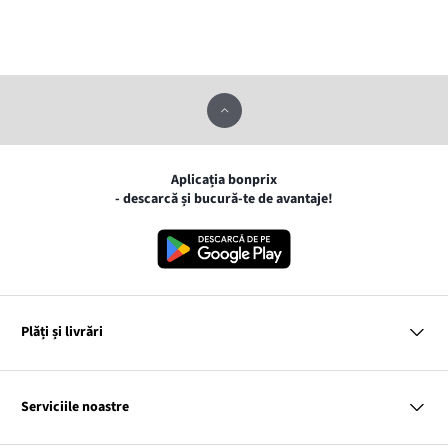
Aplicația bonprix
- descarcă și bucură-te de avantaje!
Plăți și livrări
MasterCard
VISA
Serviciile noastre
Gpay