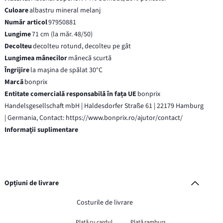
Culoare
albastru mineral melanj
Număr articol
97950881
Lungime
71 cm (la măr. 48/50)
Decolteu
decolteu rotund, decolteu pe gât
Lungimea mânecilor
mânecă scurtă
Îngrijire
la maşina de spălat 30°C
Marcă
bonprix
Entitate comercială responsabilă în fața UE
bonprix
Handelsgesellschaft mbH | Haldesdorfer Straße 61 | 22179 Hamburg
| Germania, Contact: https://www.bonprix.ro/ajutor/contact/
Informaţii suplimentare
Opțiuni de livrare
Costurile de livrare
Plată cu cardul
Plată ramburs