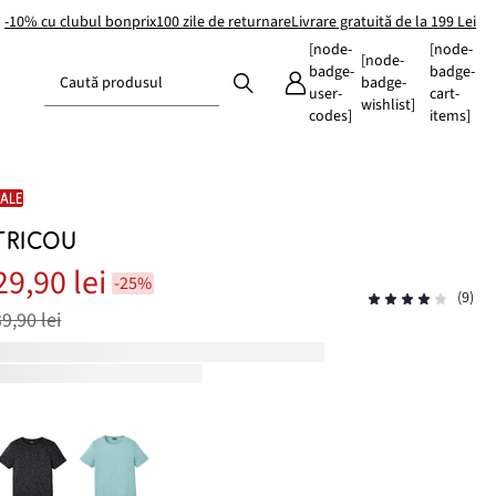
-10% cu clubul bonprix
100 zile de returnare
Livrare gratuită de la 199 Lei
[node-
[node-
[node-
badge-
badge-
Caută produsul
badge-
user-
cart-
wishlist]
codes]
items]
SALE
TRICOU
29,90 lei
-25%
(9)
39,90 lei