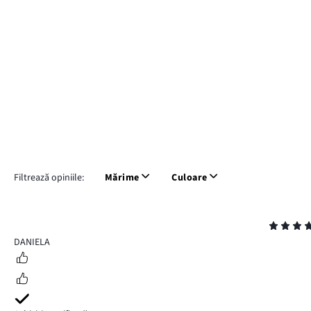
Filtrează opiniile:
Mărime
Culoare
Evaluare
4
DANIELA