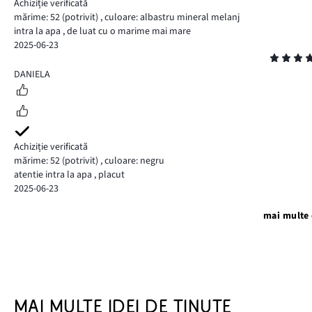
Achiziție verificată
mărime: 52
(potrivit)
,
culoare: albastru mineral melanj
intra la apa , de luat cu o marime mai mare
2025-06-23
Evaluare
4
DANIELA
Achiziție verificată
mărime: 52
(potrivit)
,
culoare: negru
atentie intra la apa , placut
2025-06-23
mai multe 
MAI MULTE IDEI DE ȚINUTE