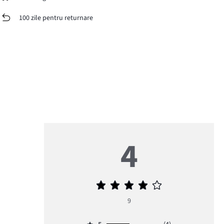
100 zile pentru returnare
4
Evaluarea
medie
9
4