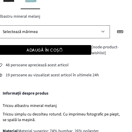
lbastru mineral melanj
Selectează mărimea
[node-product-
ADAUGĂ ÎN COȘ
wishlist]
48 persoane apreciează acest articol
19 persoane au vizualizat acest articol în ultimele 24h
Informații despre produs
Tricou albastru mineral melanj
Tricou simplu cu decolteu rotund. Cu imprimeu fotografic pe piept,
se spală la mașină.
Material
Material superior: 74% bumbac, 26% poliester