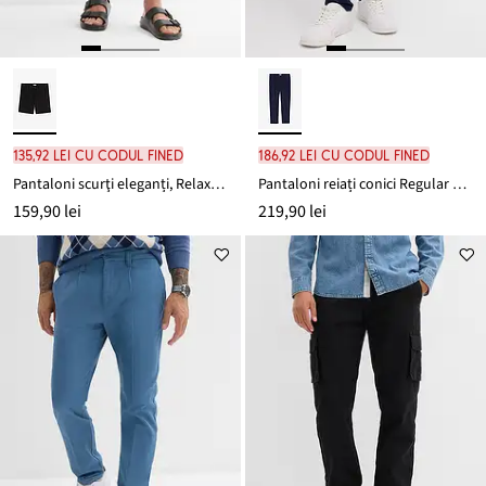
135,92 lei cu codul FINED
186,92 lei cu codul FINED
Pantaloni scurţi eleganți, Relaxed Fit
Pantaloni reiați conici Regular Fit Stretch, din material stretch din bumbac organic reciclabil, tapered
159,90 lei
219,90 lei