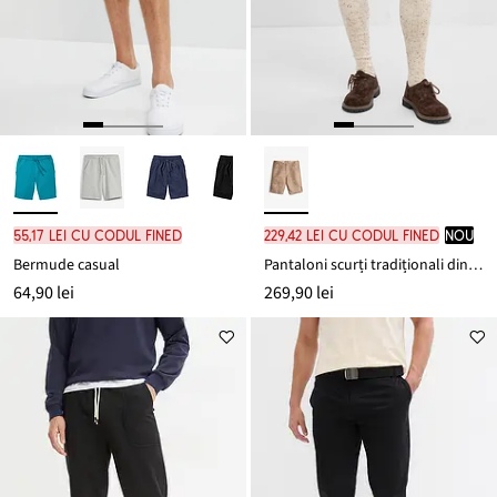
55,17 lei cu codul FINED
229,42 lei cu codul FINED
nou
Bermude casual
Pantaloni scurți tradiționali din imitație de piele
64,90 lei
269,90 lei