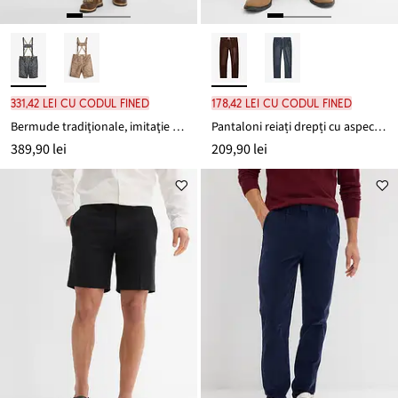
331,42 lei cu codul FINED
178,42 lei cu codul FINED
Bermude tradiţionale, imitaţie de piele
Pantaloni reiați drepți cu aspect prespălat, regular fit
389,90 lei
209,90 lei