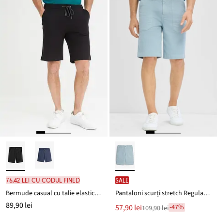
76,42 lei cu codul FINED
SALE
Bermude casual cu talie elastică, Regular Fit
Pantaloni scurți stretch Regular Fit
89,90 lei
Noul
57,90 lei
-47%
109,90 lei
Reducere
preț