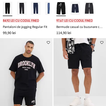
84,92 lei cu codul FINED
97,67 lei cu codul FINED
Pantaloni de jogging Regular Fit
Bermude casual cu buzunare cargo 100% din bumbac organic
99,90 lei
114,90 lei