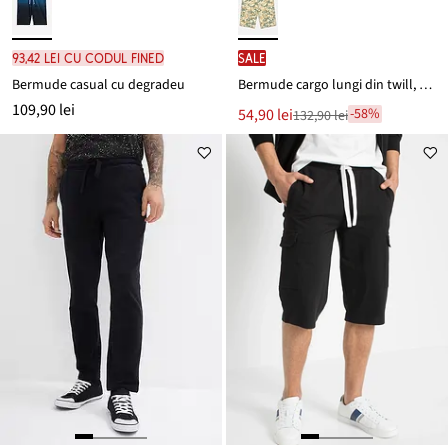
93,42 lei cu codul FINED
SALE
Bermude casual cu degradeu
Bermude cargo lungi din twill, Loose Fit
109,90 lei
Noul
54,90 lei
-58%
132,90 lei
Reducere
preț
de
este
preț
132,90 lei