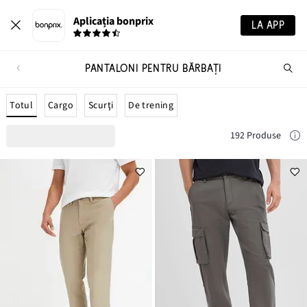
Aplicația bonprix
LA APP
PANTALONI PENTRU BĂRBAȚI
Ca
pr
Totul
Cargo
Scurţi
De trening
192 Produse