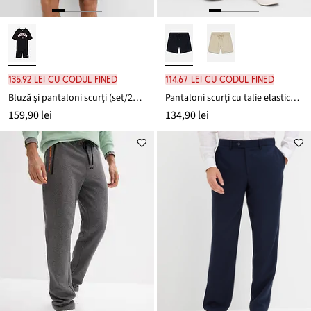
135,92 lei cu codul FINED
114,67 lei cu codul FINED
Bluză şi pantaloni scurți (set/2piese) din bumbac organic gros
Pantaloni scurți cu talie elastică, Relaxed Fit
159,90 lei
134,90 lei