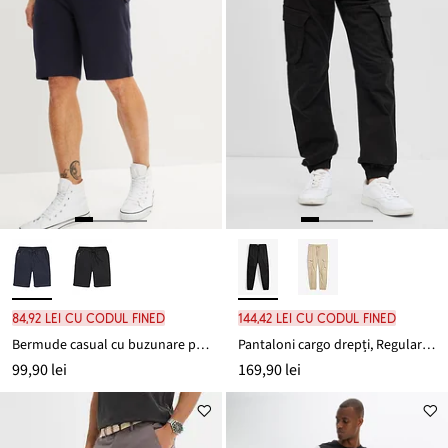
84,92 lei cu codul FINED
144,42 lei cu codul FINED
Bermude casual cu buzunare practice cu fermoar
Pantaloni cargo drepți, Regular Fit, cu elastic și șiret în talie
99,90 lei
169,90 lei