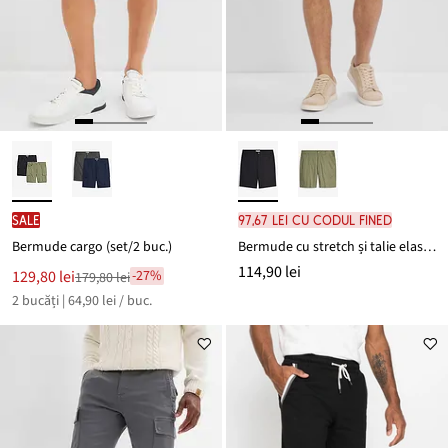
SALE
97,67 lei cu codul FINED
Bermude cargo (set/2 buc.)
Bermude cu stretch și talie elastică, Regular Fit
114,90 lei
Noul
129,80 lei
-27%
179,80 lei
Reducere
preț
2 bucăți | 64,90 lei / buc.
de
este
preț
179,80 lei