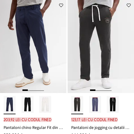
de
este
preț
109,90 lei
203,92 lei cu codul FINED
123,17 lei cu codul FINED
Pantaloni chino Regular Fit din material cu in 100%, straight
Pantaloni de jogging cu detalii sport