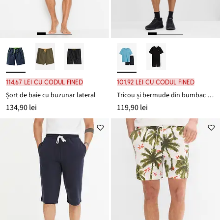
114,67 lei cu codul FINED
101,92 lei cu codul FINED
Șort de baie cu buzunar lateral
Tricou și bermude din bumbac organic 100% (set/2 piese)
134,90 lei
119,90 lei