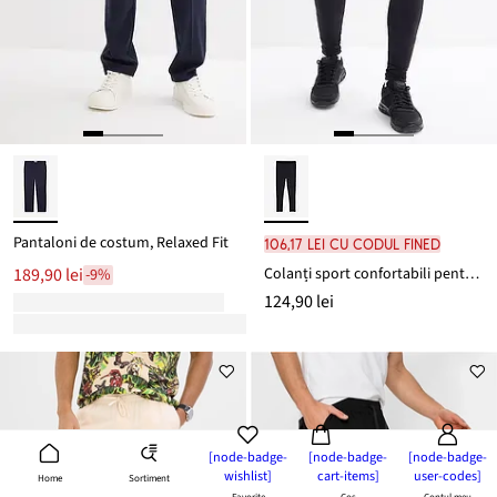
Pantaloni de costum, Relaxed Fit
106,17 lei cu codul FINED
Colanți sport confortabili pentru bărbați, cu buzunar pentru mobil
189,90 lei
-9%
124,90 lei
[node-badge-
[node-badge-
[node-badge-
wishlist]
cart-items]
user-codes]
Sortiment
Home