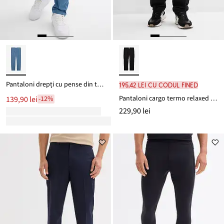
Pantaloni drepți cu pense din twill de bumbac, Regular Fit
195,42 lei cu codul FINED
Pantaloni cargo termo relaxed fit, cu căptușeală din flanel și talie elastică, straight
139,90 lei
-12%
229,90 lei