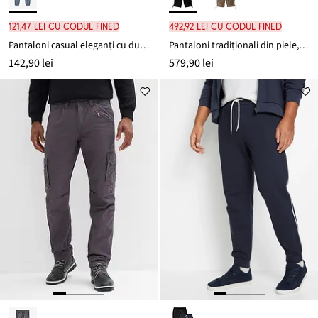
121,47 lei cu codul FINED
492,92 lei cu codul FINED
Pantaloni casual eleganți cu dungă, din amestec moale de bumbac
Pantaloni tradiționali din piele, Regular Fit
142,90 lei
579,90 lei