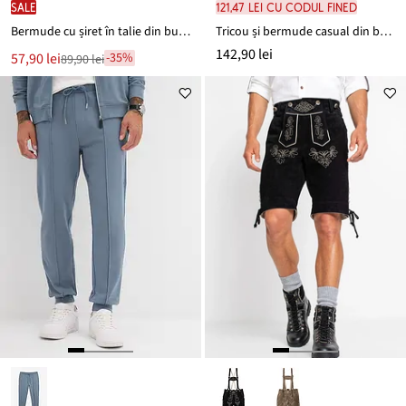
SALE
121,47 lei cu codul FINED
Bermude cu șiret în talie din bumbac 100%, Regular Fit
Tricou și bermude casual din bumbac 100% (set/2piese)
142,90 lei
Noul
57,90 lei
-35%
89,90 lei
Reducere
preț
de
este
preț
89,90 lei