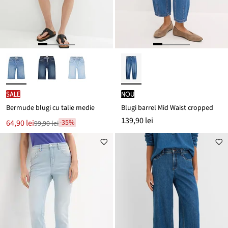
SALE
nou
Bermude blugi cu talie medie
Blugi barrel Mid Waist cropped
139,90 lei
Noul
64,90 lei
-35%
99,90 lei
Reducere
preț
de
este
preț
99,90 lei