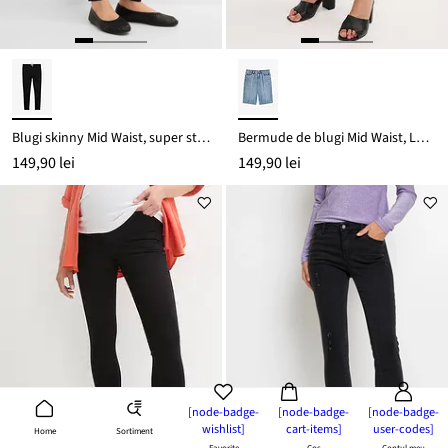
Blugi skinny Mid Waist, super stretch
Bermude de blugi Mid Waist, Low Stretch
149,90 lei
149,90 lei
[node-badge-
[node-badge-
[node-badge-
wishlist]
cart-items]
user-codes]
Sortiment
Home