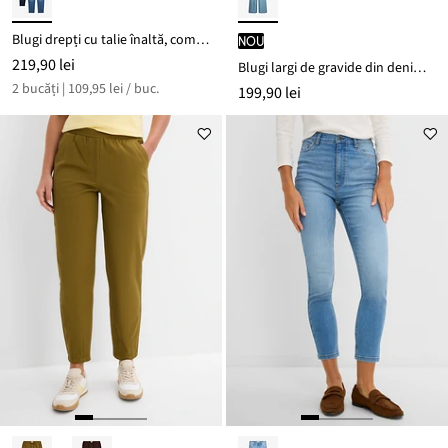
Blugi drepți cu talie înaltă, comodă (set/2 buc.)
nou
219,90 lei
Blugi largi de gravide din denim elastic, Full Length
2 bucăți | 109,95 lei / buc.
199,90 lei