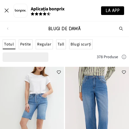
Aplicația bonprix
LA APP
BLUGI DE DAMĂ
Ca
pr
Totul
Petite
Regular
Tall
Blugi scurți
378 Produse