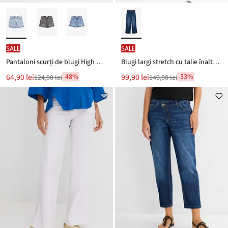
SALE
SALE
Pantaloni scurți de blugi High Waist, Low Stretch
Blugi largi stretch cu talie înaltă, bumbac bio
Noul
Noul
64,90 lei
99,90 lei
-48%
-33%
124,90 lei
149,90 lei
Reducere
Reducere
preț
preț
de
de
este
este
preț
preț
124,90 lei
149,90 lei