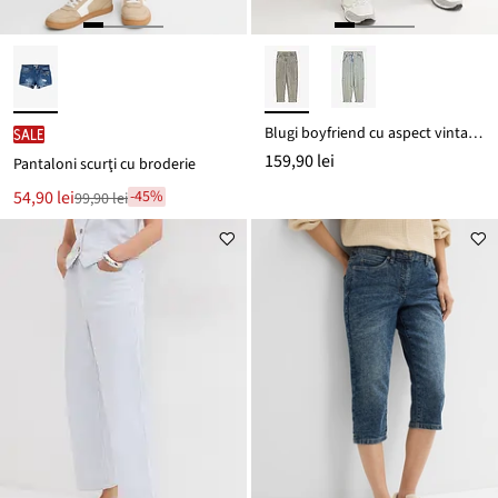
Blugi boyfriend cu aspect vintage prespălat
SALE
159,90 lei
Pantaloni scurţi cu broderie
Noul
54,90 lei
-45%
99,90 lei
Reducere
preț
de
este
preț
99,90 lei