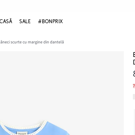
CASĂ
SALE
#BONPRIX
âneci scurte cu margine din dantelă
7