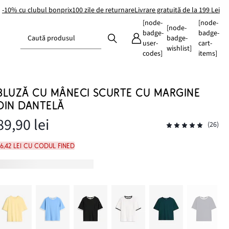
-10% cu clubul bonprix
100 zile de returnare
Livrare gratuită de la 199 Lei
[node-
[node-
[node-
badge-
badge-
Caută produsul
badge-
user-
cart-
wishlist]
codes]
items]
BLUZĂ CU MÂNECI SCURTE CU MARGINE
DIN DANTELĂ
89,90 lei
(26)
6,42 lei cu codul FINED