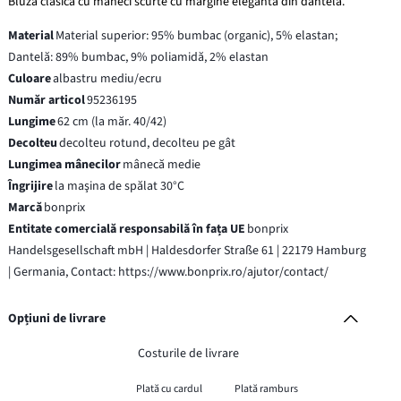
Bluză clasică cu mâneci scurte cu margine elegantă din dantelă.
Material
Material superior: 95% bumbac (organic), 5% elastan;
Dantelă: 89% bumbac, 9% poliamidă, 2% elastan
Culoare
albastru mediu/ecru
Număr articol
95236195
Lungime
62 cm (la măr. 40/42)
Decolteu
decolteu rotund, decolteu pe gât
Lungimea mânecilor
mânecă medie
Îngrijire
la maşina de spălat 30°C
Marcă
bonprix
Entitate comercială responsabilă în fața UE
bonprix
Handelsgesellschaft mbH | Haldesdorfer Straße 61 | 22179 Hamburg
| Germania, Contact: https://www.bonprix.ro/ajutor/contact/
Opțiuni de livrare
Costurile de livrare
Plată cu cardul
Plată ramburs