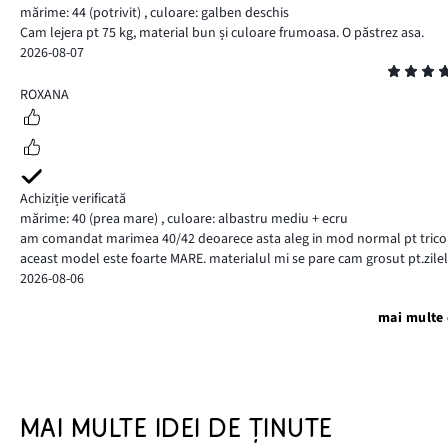
mărime: 44
(potrivit)
,
culoare: galben deschis
Cam lejera pt 75 kg, material bun și culoare frumoasa. O păstrez asa.
2026-08-07
Evaluare
4
ROXANA
Achiziție verificată
mărime: 40
(prea mare)
,
culoare: albastru mediu + ecru
am comandat marimea 40/42 deoarece asta aleg in mod normal pt tricouri s
aceast model este foarte MARE. materialul mi se pare cam grosut pt.zilele
2026-08-06
mai multe 
MAI MULTE IDEI DE ȚINUTE