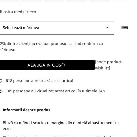
lbastru mediu + ecru
Selectează mărimea
2% dintre clienți au evaluat produsul ca fiind conform cu
mărimea.
[node-product-
ADAUGĂ ÎN COȘ
wishlist]
618 persoane apreciează acest articol
109 persoane au vizualizat acest articol în ultimele 24h
Informații despre produs
Bluză cu mâneci scurte cu margine din dantelă albastru mediu +
ecru