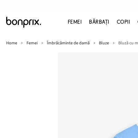
FEMEI
BĂRBAŢI
COPII
Home
Femei
Îmbrăcăminte de damă
Bluze
Bluză cu m