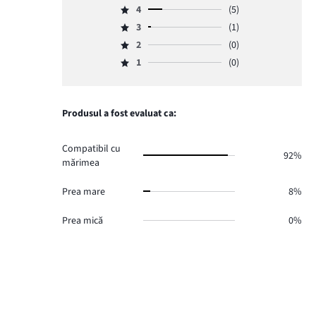
4
(5)
5,
Evaluare
numărul
3
(1)
4,
Evaluare
de
numărul
2
(0)
3,
Evaluare
voturi
de
numărul
1
(0)
2,
20.
Evaluare
voturi
de
numărul
1,
5.
voturi
de
numărul
1.
voturi
de
Produsul a fost evaluat ca:
0.
voturi
0.
Compatibil cu
92%
mărimea
Prea mare
8%
Prea mică
0%