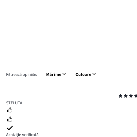
Filtrează opiniile:
Mărime
Culoare
Evaluare
5
STELUTA
Achiziție verificată