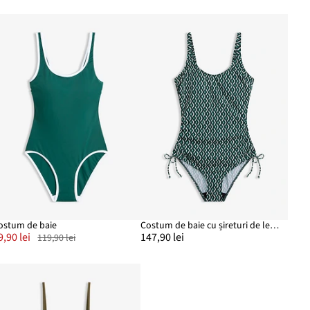
ostum de baie
Costum de baie cu șireturi de legare
9,90 lei
147,90 lei
119,90 lei