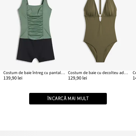
Costum de baie întreg cu pantalon scurt
Costum de baie cu decolteu adânc în V
C
139,90 lei
129,90 lei
1
ÎNCARCĂ MAI MULT