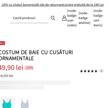
-10% cu clubul bonprix
100 zile de returnare
Livrare gratuită de la 199 Lei
[node-
[node-
[node-
badge-
badge-
Caută produsul
badge-
user-
cart-
wishlist]
codes]
items]
SALE
COSTUM DE BAIE CU CUSĂTURI
ORNAMENTALE
49,90 lei
-23%
(1)
64,90 lei