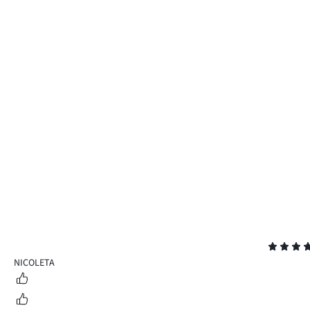
Evaluare
5
NICOLETA