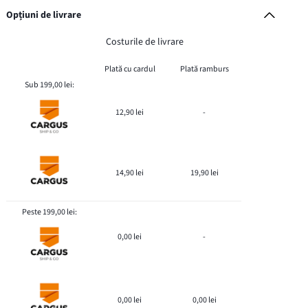
Opțiuni de livrare
Costurile de livrare
Plată cu cardul
Plată ramburs
Sub 199,00 lei:
12,90 lei
-
14,90 lei
19,90 lei
Peste 199,00 lei:
0,00 lei
-
0,00 lei
0,00 lei