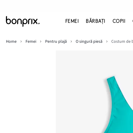
FEMEI
BĂRBAŢI
COPII
Home
Femei
Pentru plajă
O singură piesă
Costum de b