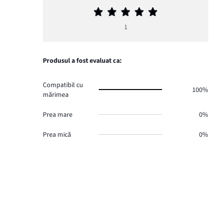
Evaluarea
medie
1
5
Produsul a fost evaluat ca:
Compatibil cu
100%
mărimea
Prea mare
0%
Prea mică
0%