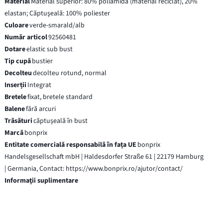
Material
Material superior: 80% poliamidă (material reciclat), 20%
elastan; Căptuşeală: 100% poliester
Culoare
verde-smarald/alb
Număr articol
92560481
Dotare
elastic sub bust
Tip cupă
bustier
Decolteu
decolteu rotund, normal
Inserții
Integrat
Bretele
fixat, bretele standard
Balene
fără arcuri
Trăsături
căptușeală în bust
Marcă
bonprix
Entitate comercială responsabilă în fața UE
bonprix
Handelsgesellschaft mbH | Haldesdorfer Straße 61 | 22179 Hamburg
| Germania, Contact: https://www.bonprix.ro/ajutor/contact/
Informaţii suplimentare