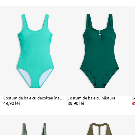
Costum de baie cu decolteu înalt la spate
Costum de baie cu năsturei
C
49,90 lei
89,90 lei
8