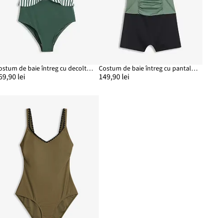
Costum de baie întreg cu decolteu și volan
Costum de baie întreg cu pantalon scurt
69,90 lei
149,90 lei