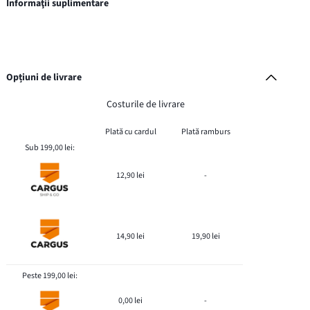
Informaţii suplimentare
Opțiuni de livrare
Costurile de livrare
Plată cu cardul
Plată ramburs
Sub 199,00 lei:
12,90 lei
-
14,90 lei
19,90 lei
Peste 199,00 lei:
0,00 lei
-