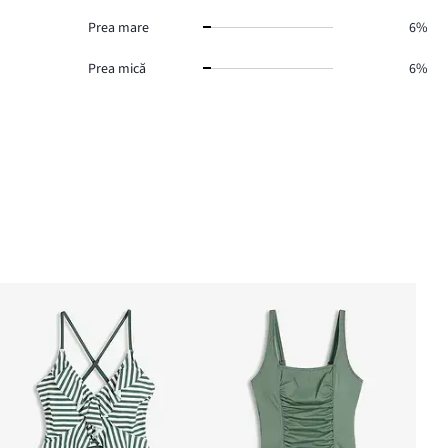
Prea mare
6%
Prea mică
6%