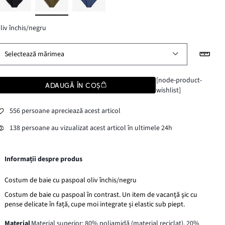
liv închis/negru
Selectează mărimea
[node-product-
ADAUGĂ ÎN COȘ
wishlist]
556 persoane apreciează acest articol
138 persoane au vizualizat acest articol în ultimele 24h
Informații despre produs
Costum de baie cu paspoal oliv închis/negru
Costum de baie cu paspoal în contrast. Un item de vacanţă şic cu
pense delicate în față, cupe moi integrate și elastic sub piept.
Material
Material superior: 80% poliamidă (material reciclat), 20%