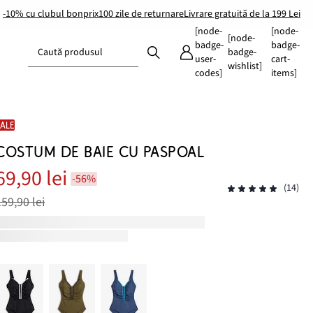
-10% cu clubul bonprix
100 zile de returnare
Livrare gratuită de la 199 Lei
[node-
[node-
[node-
badge-
badge-
Caută produsul
badge-
user-
cart-
wishlist]
codes]
items]
SALE
COSTUM DE BAIE CU PASPOAL
69,90 lei
-56%
(14)
159,90 lei