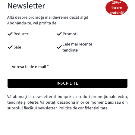
Newsletter
15% +
livrare
gratuită*
Află despre promoții mai devreme decât alții!
Abonându-te, vei profita de:
Reduceri
Promoții
Cele mai recente
Sale
tendințe
Adresa ta de e-mail *
ÎNSCRIE-TE
Vă abonați la newsletterul bonprix cu coduri promoționale extra,
tendințe și oferte. Vă puteți dezabona în orice moment:
aici
sau din
subsolul fiecărui newsletter.
Politica de confidențialitate.