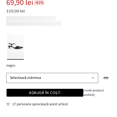
69,90 lei
-41%
119,90 lei
negru
Selectează mărimea
[node-product-
ADAUGĂ ÎN COȘ
wishlist]
17 persoane apreciează acest articol