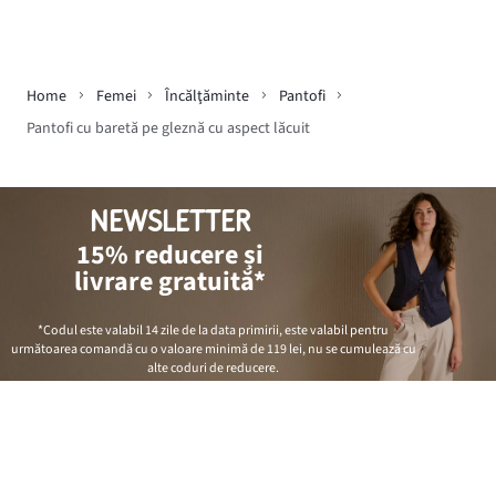
Home
Femei
Încălţăminte
Pantofi
Pantofi cu baretă pe gleznă cu aspect lăcuit
NEWSLETTER
15% reducere și
livrare gratuită*
*Codul este valabil 14 zile de la data primirii, este valabil pentru
următoarea comandă cu o valoare minimă de
119 lei
, nu se cumulează cu
alte coduri de reducere.