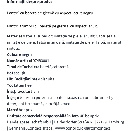
Informații despre produs
Pantofi cu baretă pe gleznă cu aspect lăcuit negru
Pantofi frumoși cu baretă pe gleznă, cu aspect lăcuit.
Material
Material superior: imitaţie de piele lăcuită; Căptuşeală:
imitaţie de piele; Talpă interioară: imitaţie de piele; Talpă: material
sintetic
Culoare
negru
Număr articol
97483881
Tipul de încheiere
baretă,cataramă
Bot
ascuţit
Lăț. încălțăminte
obișnuită
Toc
kitten heel
Înălț. tocului
5 cm
Îngrijire
mizeria puternică poate fi scoasă cu un batic umed şi
detergent tip spumă,se curăță umed
Marcă
bonprix
Entitate comercială responsabilă în fața UE
bonprix
Handelsgesellschaft mbH | Haldesdorfer Straße 61 | 22179 Hamburg
| Germania, Contact: https://www.bonprix.ro/ajutor/contact/