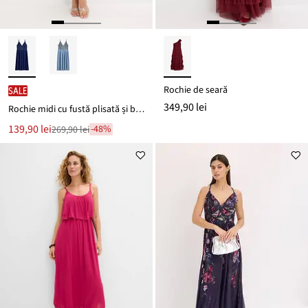
Rochie de seară
SALE
349,90 lei
Rochie midi cu fustă plisată și broderie cu paiete
Noul
139,90 lei
-48%
269,90 lei
Reducere
preț
de
este
preț
269,90 lei