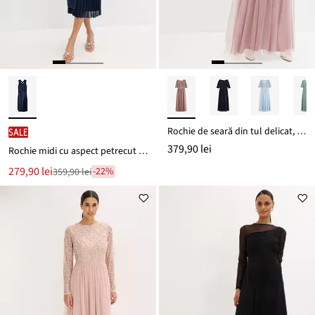
Rochie de seară din tul delicat, brodată cu paiete
SALE
379,90 lei
Rochie midi cu aspect petrecut și inserție plisată
Noul
279,90 lei
-22%
359,90 lei
Reducere
preț
de
este
preț
359,90 lei