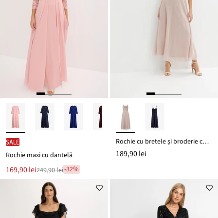
Rochie cu bretele și broderie cu paiete
SALE
189,90 lei
Rochie maxi cu dantelă
Noul
169,90 lei
-32%
249,90 lei
Reducere
preț
de
este
preț
249,90 lei