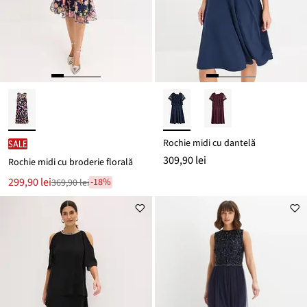
Rochie midi cu dantelă
SALE
309,90 lei
Rochie midi cu broderie florală
Noul
299,90 lei
-18%
369,90 lei
Reducere
preț
de
este
preț
369,90 lei