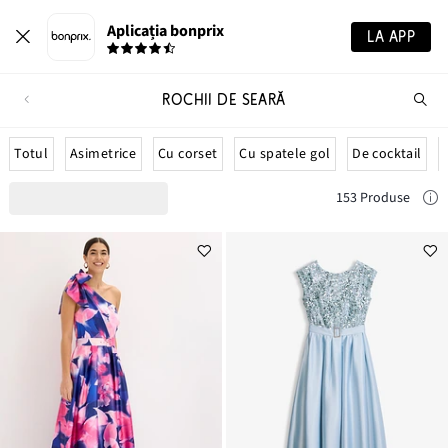
Aplicația bonprix
LA APP
ROCHII DE SEARĂ
Ca
pr
Totul
Asimetrice
Cu corset
Cu spatele gol
De cocktail
153 Produse