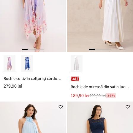
Rochie cu tiv în colțuri și cordon, din șifon
SALE
279,90 lei
Rochie de mireasă din satin lucios cu dantelă
Noul
189,90 lei
-36%
299,90 lei
Reducere
preț
de
este
preț
299,90 lei