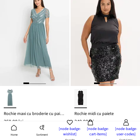
Rochie maxi cu broderie cu paiete
Rochie midi cu paiete
359,90 lei
349,90 lei
[node-badge-
[node-badge-
[node-badge-
wishlist]
cart-items]
user-codes]
Sortiment
Home