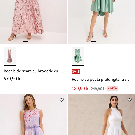
Rochie de seară cu broderie cu paiete
SALE
579,90 lei
Rochie cu poala prelungită la spate, din satin lucios, cu dantelă
Noul
189,90 lei
-24%
249,90 lei
Reducere
preț
de
este
preț
249,90 lei