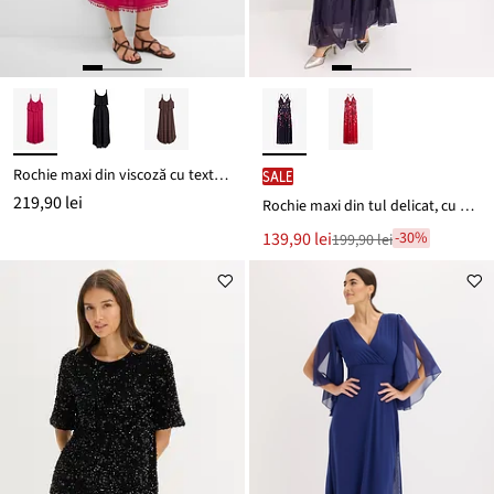
Rochie maxi din viscoză cu textură
SALE
219,90 lei
Rochie maxi din tul delicat, cu bretele
Noul
139,90 lei
-30%
199,90 lei
Reducere
preț
de
este
preț
199,90 lei