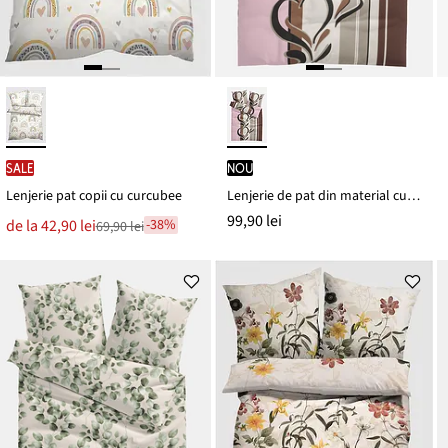
SALE
nou
Lenjerie pat copii cu curcubee
Lenjerie de pat din material cu bumbac
99,90 lei
Noul
de la
42,90 lei
-38%
69,90 lei
Reducere
preț
de
este
preț
69,90 lei