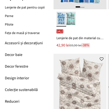
Lenjerie de pat pentru copii
Perne
Pilote
SALE
Fețe de masă și traverse
Lenjerie de pat din material cu bumbac
Accesorii și decorațiuni
Noul
42,90 lei
-38%
69,90 lei
Reducere
preț
de
este
Decor baie
preț
69,90 lei
Decor ferestre
Design interior
Colecție sustenabilă
Reduceri