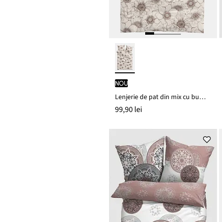
nou
Lenjerie de pat din mix cu bumbac
99,90 lei