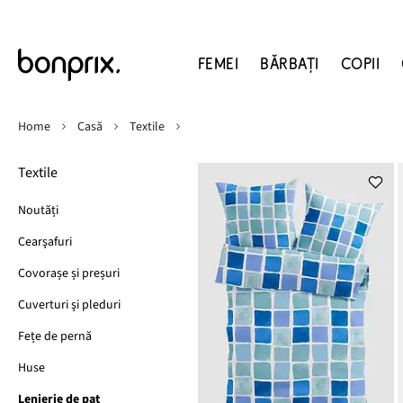
FEMEI
BĂRBAŢI
COPII
Home
Casă
Textile
Textile
Noutăți
Cearşafuri
Covorașe și preșuri
Cuverturi şi pleduri
Fețe de pernă
Huse
Lenjerie de pat