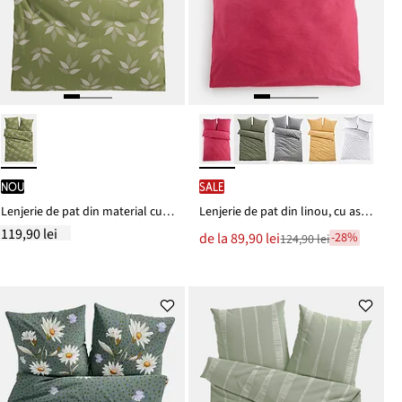
nou
SALE
Lenjerie de pat din material cu bumbac
Lenjerie de pat din linou, cu aspect de in
119,90 lei
Noul
de la
89,90 lei
-28%
124,90 lei
Reducere
preț
de
este
preț
124,90 lei