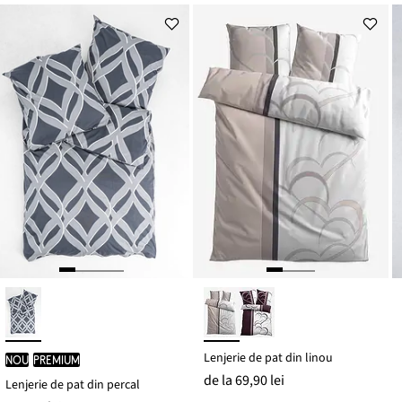
Lenjerie de pat din linou
nou
PREMIUM
de la
69,90 lei
Lenjerie de pat din percal