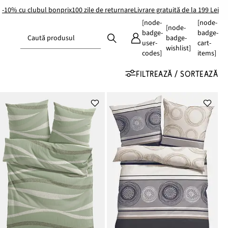
-10% cu clubul bonprix
100 zile de returnare
Livrare gratuită de la 199 Lei
[node-
[node-
[node-
badge-
badge-
Caută produsul
badge-
user-
cart-
wishlist]
codes]
items]
FILTREAZĂ / SORTEAZĂ