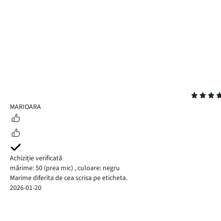
Evaluare
5
MARIOARA
Achiziție verificată
mărime: 50
(prea mic)
,
culoare: negru
Marime diferita de cea scrisa pe eticheta.
2026-01-20