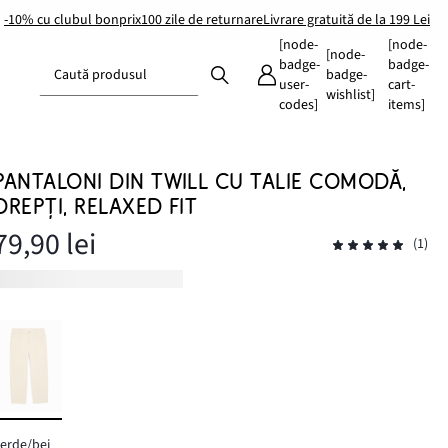
-10% cu clubul bonprix
100 zile de returnare
Livrare gratuită de la 199 Lei
[node-
[node-
[node-
badge-
badge-
Caută produsul
badge-
user-
cart-
wishlist]
codes]
items]
PANTALONI DIN TWILL CU TALIE COMODĂ,
DREPȚI, RELAXED FIT
79,90 lei
(1)
erde/bej