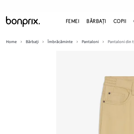
FEMEI
BĂRBAŢI
COPII
Home
Bărbaţi
Îmbrăcăminte
Pantaloni
Pantaloni din t