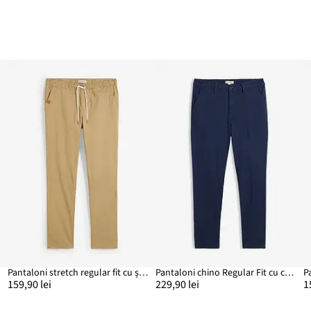
Pantaloni stretch regular fit cu șiret, straight
Pantaloni chino Regular Fit cu căptușeală termo din flanelă, tapered
159,90 lei
229,90 lei
1