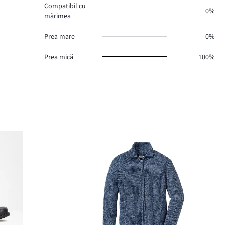
Compatibil cu
0%
mărimea
Prea mare
0%
Prea mică
100%