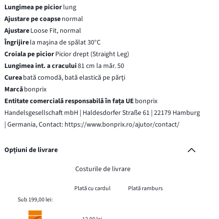
Lungimea pe picior
lung
Ajustare pe coapse
normal
Ajustare
Loose Fit, normal
Îngrijire
la maşina de spălat 30°C
Croiala pe picior
Picior drept (Straight Leg)
Lungimea int. a cracului
81 cm la măr. 50
Curea
bată comodă, bată elastică pe părţi
Marcă
bonprix
Entitate comercială responsabilă în fața UE
bonprix
Handelsgesellschaft mbH | Haldesdorfer Straße 61 | 22179 Hamburg
| Germania, Contact: https://www.bonprix.ro/ajutor/contact/
Opțiuni de livrare
Costurile de livrare
Plată cu cardul
Plată ramburs
Sub 199,00 lei: