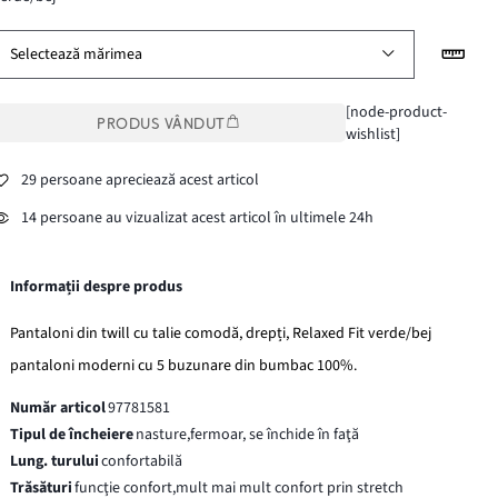
Selectează mărimea
[node-product-
PRODUS VÂNDUT
wishlist]
29 persoane apreciează acest articol
14 persoane au vizualizat acest articol în ultimele 24h
Informații despre produs
Pantaloni din twill cu talie comodă, drepți, Relaxed Fit verde/bej
pantaloni moderni cu 5 buzunare din bumbac 100%.
Număr articol
97781581
Tipul de încheiere
nasture,fermoar, se închide în faţă
Lung. turului
confortabilă
Trăsături
funcţie confort,mult mai mult confort prin stretch