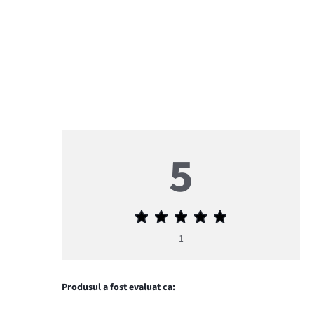
5
Evaluarea
medie
1
5
Produsul a fost evaluat ca: