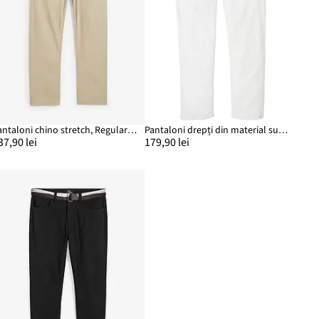
Pantaloni chino stretch, Regular Fit, Straight
Pantaloni drepți din material subțire cu in, cu elastic și șiret în talie, Relaxed Fit, Straight
37,90 lei
179,90 lei