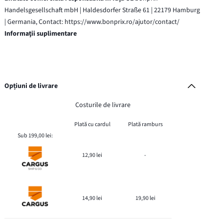
Handelsgesellschaft mbH | Haldesdorfer Straße 61 | 22179 Hamburg
| Germania, Contact: https://www.bonprix.ro/ajutor/contact/
Informaţii suplimentare
Opțiuni de livrare
Costurile de livrare
Plată cu cardul
Plată ramburs
Sub 199,00 lei:
12,90 lei
-
14,90 lei
19,90 lei