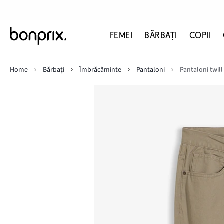
FEMEI
BĂRBAŢI
COPII
Home
Bărbaţi
Îmbrăcăminte
Pantaloni
Pantaloni twill