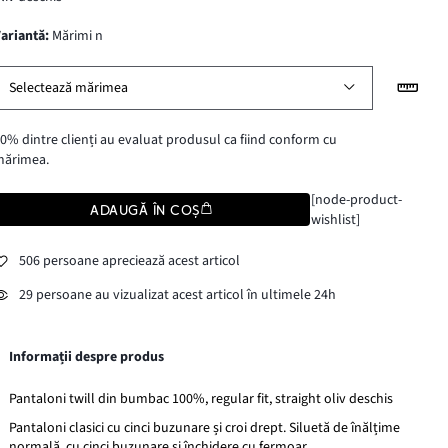
variantă
:
Mărimi n
Selectează mărimea
0% dintre clienți au evaluat produsul ca fiind conform cu
mărimea.
[node-product-
ADAUGĂ ÎN COȘ
wishlist]
506 persoane apreciează acest articol
29 persoane au vizualizat acest articol în ultimele 24h
Informații despre produs
Pantaloni twill din bumbac 100%, regular fit, straight oliv deschis
Pantaloni clasici cu cinci buzunare și croi drept. Siluetă de înălțime
normală, cu cinci buzunare şi închidere cu fermoar.