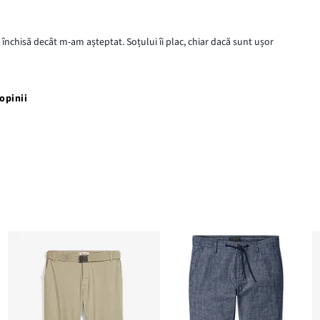
închisă decât m-am așteptat. Soțului îi plac, chiar dacă sunt ușor
opinii