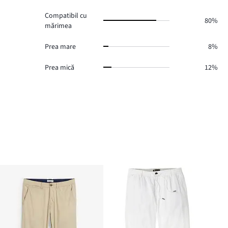
2.
Compatibil cu
80%
mărimea
Prea mare
8%
Prea mică
12%