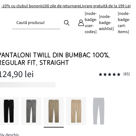
-10% cu clubul bonprix
100 zile de returnare
Livrare gratuită de la 199 Lei
[node-
[node-
[node-
badge-
badge-
Caută produsul
badge-
user-
cart-
wishlist]
codes]
items]
PANTALONI TWILL DIN BUMBAC 100%,
REGULAR FIT, STRAIGHT
124,90 lei
(85)
liv deschis