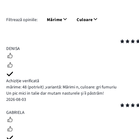
Filtrează opiniile:
Mărime
Culoare
Evaluare
4
DENISA
Achiziție verificată
mărime: 48
(potrivit)
,
variantă: Mărimi n,
culoare: gri fumuriu
Un pic mici in talie dar mutam nasturele și îi păstrăm!
2026-08-03
Evaluare
5
GABRIELA