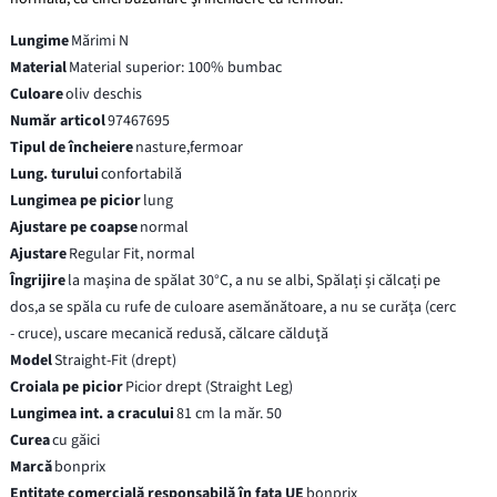
Lungime
Mărimi N
Material
Material superior: 100% bumbac
Culoare
oliv deschis
Număr articol
97467695
Tipul de încheiere
nasture,fermoar
Lung. turului
confortabilă
Lungimea pe picior
lung
Ajustare pe coapse
normal
Ajustare
Regular Fit, normal
Îngrijire
la maşina de spălat 30°C, a nu se albi, Spălați și călcați pe
dos,a se spăla cu rufe de culoare asemănătoare, a nu se curăţa (cerc
- cruce), uscare mecanică redusă, călcare călduţă
Model
Straight-Fit (drept)
Croiala pe picior
Picior drept (Straight Leg)
Lungimea int. a cracului
81 cm la măr. 50
Curea
cu găici
Marcă
bonprix
Entitate comercială responsabilă în fața UE
bonprix