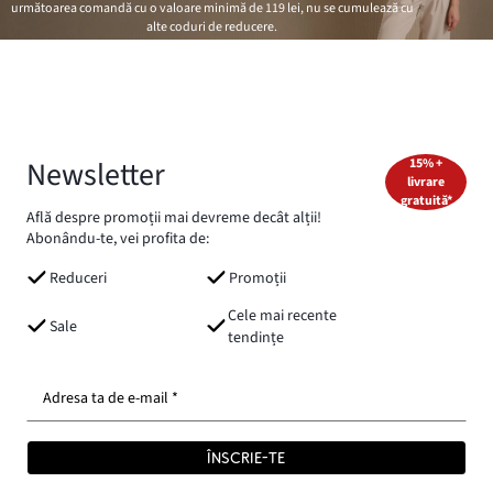
următoarea comandă cu o valoare minimă de
119 lei
, nu se cumulează cu
alte coduri de reducere.
Newsletter
15% +
livrare
gratuită*
Află despre promoții mai devreme decât alții!
Abonându-te, vei profita de:
Reduceri
Promoții
Cele mai recente
Sale
tendințe
Adresa ta de e-mail *
ÎNSCRIE-TE