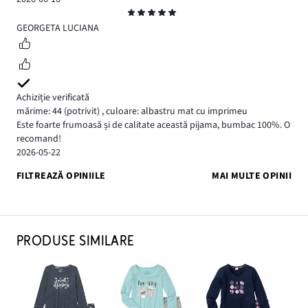
Evaluare
5
GEORGETA LUCIANA
Achiziție verificată
mărime: 44
(potrivit)
,
culoare: albastru mat cu imprimeu
Este foarte frumoasă și de calitate această pijama, bumbac 100%. O
recomand!
2026-05-22
FILTREAZĂ OPINIILE
MAI MULTE OPINII
PRODUSE SIMILARE