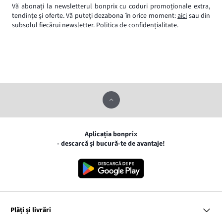
Vă abonați la newsletterul bonprix cu coduri promoționale extra,
tendințe și oferte. Vă puteți dezabona în orice moment:
aici
sau din
subsolul fiecărui newsletter.
Politica de confidențialitate.
Aplicația bonprix
- descarcă și bucură-te de avantaje!
Plăți și livrări