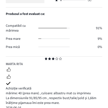
numărul
1
(1)
2,
Evaluare
98.
voturi
de
numărul
1,
7.
voturi
de
numărul
Produsul a fost evaluat ca:
6.
voturi
de
0.
voturi
Compatibil cu
1.
91%
mărimea
Prea mare
9%
Prea mică
0%
Evaluare
3
MARTA RITA
Achiziție verificată
mărime: 40
(prea mare)
,
culoare: albastru mat cu imprimeu
La dimensiunile 91/85/95 cm , respectiv bust/talie/șold și 1,66m
înălțime pijamaua îmi este prea mare.
2026-06-16