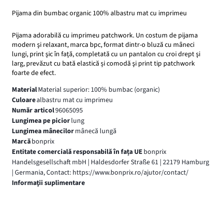
Pijama din bumbac organic 100% albastru mat cu imprimeu
Pijama adorabilă cu imprimeu patchwork. Un costum de pijama
modern şi relaxant, marca bpc, format dintr-o bluză cu mâneci
lungi, print şic în faţă, completată cu un pantalon cu croi drept şi
larg, prevăzut cu bată elastică și comodă şi print tip patchwork
foarte de efect.
Material
Material superior: 100% bumbac (organic)
Culoare
albastru mat cu imprimeu
Număr articol
96065095
Lungimea pe picior
lung
Lungimea mânecilor
mânecă lungă
Marcă
bonprix
Entitate comercială responsabilă în fața UE
bonprix
Handelsgesellschaft mbH | Haldesdorfer Straße 61 | 22179 Hamburg
| Germania, Contact: https://www.bonprix.ro/ajutor/contact/
Informaţii suplimentare