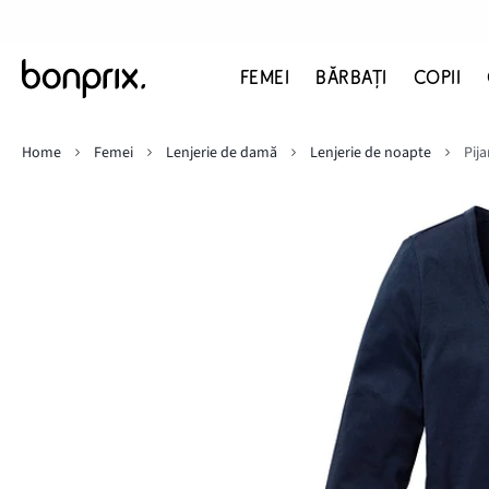
FEMEI
BĂRBAŢI
COPII
Home
Femei
Lenjerie de damă
Lenjerie de noapte
Pij