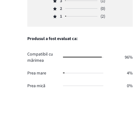
numărul
3
(1)
4,
Evaluare
de
numărul
2
(0)
3,
Evaluare
voturi
de
numărul
1
(2)
2,
49.
Evaluare
voturi
de
numărul
1,
1.
voturi
de
numărul
1.
voturi
de
Produsul a fost evaluat ca:
0.
voturi
2.
Compatibil cu
96%
mărimea
Prea mare
4%
Prea mică
0%