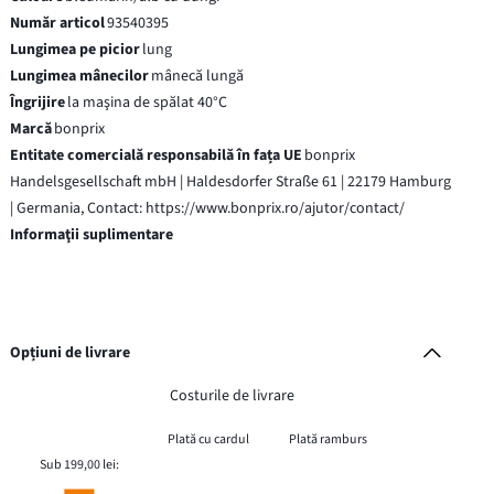
Număr articol
93540395
Lungimea pe picior
lung
Lungimea mânecilor
mânecă lungă
Îngrijire
la maşina de spălat 40°C
Marcă
bonprix
Entitate comercială responsabilă în fața UE
bonprix
Handelsgesellschaft mbH | Haldesdorfer Straße 61 | 22179 Hamburg
| Germania, Contact: https://www.bonprix.ro/ajutor/contact/
Informaţii suplimentare
Opțiuni de livrare
Costurile de livrare
Plată cu cardul
Plată ramburs
Sub 199,00 lei: