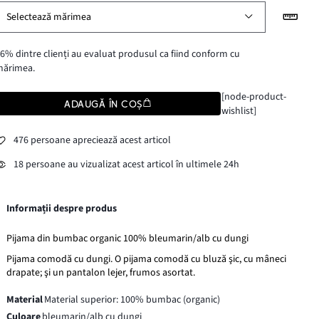
Selectează mărimea
6% dintre clienți au evaluat produsul ca fiind conform cu
mărimea.
[node-product-
ADAUGĂ ÎN COȘ
wishlist]
476 persoane apreciează acest articol
18 persoane au vizualizat acest articol în ultimele 24h
Informații despre produs
Pijama din bumbac organic 100% bleumarin/alb cu dungi
Pijama comodă cu dungi. O pijama comodă cu bluză şic, cu mâneci
drapate; şi un pantalon lejer, frumos asortat.
Material
Material superior: 100% bumbac (organic)
Culoare
bleumarin/alb cu dungi