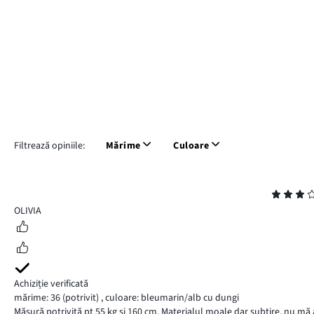
Filtrează opiniile:
Mărime
Culoare
Evaluare
3
OLIVIA
Achiziție verificată
mărime: 36
(potrivit)
,
culoare: bleumarin/alb cu dungi
Măsură potrivită pt 55 kg și 160 cm. Materialul moale dar subțire, nu mă