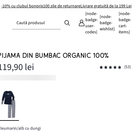
-10% cu clubul bonprix
100 zile de returnare
Livrare gratuită de la 199 Lei
[node-
[node-
[node-
badge-
badge-
Caută produsul
badge-
user-
cart-
wishlist]
codes]
items]
PIJAMA DIN BUMBAC ORGANIC 100%
119,90 lei
(53)
leumarin/alb cu dungi