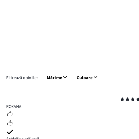
Filtrează opiniile:
Mărime
Culoare
Evaluare
5
ROXANA
Achiziție verificată