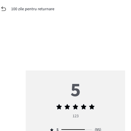
100 zile pentru returnare
5
Evaluarea
medie
123
5
5
(95)