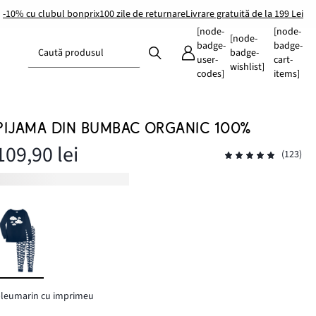
-10% cu clubul bonprix
100 zile de returnare
Livrare gratuită de la 199 Lei
[node-
[node-
[node-
badge-
badge-
Caută produsul
badge-
user-
cart-
wishlist]
codes]
items]
PIJAMA DIN BUMBAC ORGANIC 100%
109,90 lei
(123)
leumarin cu imprimeu