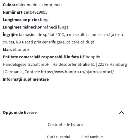
Culoare
bleumarin cu imprimeu
Număr articol
94919095
Lungimea pe picior
lung
Lungimea mânecilor
mânecă lungă
Îngrijire
la maşina de spălat 40°C, a nu se albi, a nu se curăţa (cerc -
cruce), Nu uscați prin centrifugare, călcare călduţă
Marcă
bonprix
Entitate comercială responsabilă în fața UE
bonprix
Handelsgesellschaft mbH | Haldesdorfer Straße 61 | 22179 Hamburg
| Germania, Contact: https://www.bonprix.ro/ajutor/contact/
Informaţii suplimentare
Opțiuni de livrare
Costurile de livrare
Plată cu cardul
Plată ramburs