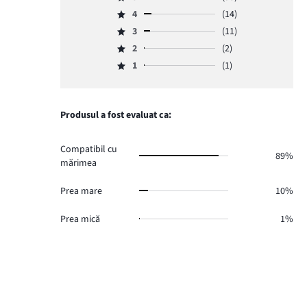
Evaluare
4
(14)
5,
Evaluare
numărul
3
(11)
4,
Evaluare
de
numărul
2
(2)
3,
Evaluare
voturi
de
numărul
1
(1)
2,
95.
Evaluare
voturi
de
numărul
1,
14.
voturi
de
numărul
11.
voturi
de
Produsul a fost evaluat ca:
2.
voturi
1.
Compatibil cu
89%
mărimea
Prea mare
10%
Prea mică
1%