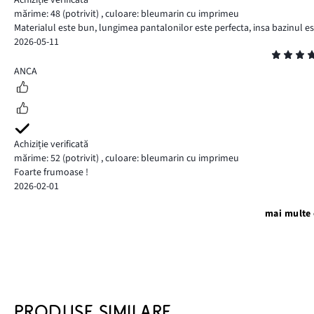
mărime: 48
(potrivit)
,
culoare: bleumarin cu imprimeu
Materialul este bun, lungimea pantalonilor este perfecta, insa bazinul e
2026-05-11
Evaluare
5
ANCA
Achiziție verificată
mărime: 52
(potrivit)
,
culoare: bleumarin cu imprimeu
Foarte frumoase !
2026-02-01
mai multe 
PRODUSE SIMILARE