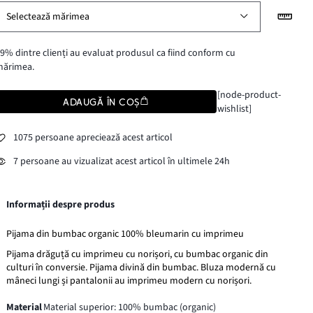
Selectează mărimea
9% dintre clienți au evaluat produsul ca fiind conform cu
mărimea.
[node-product-
ADAUGĂ ÎN COȘ
wishlist]
1075 persoane apreciează acest articol
7 persoane au vizualizat acest articol în ultimele 24h
Informații despre produs
Pijama din bumbac organic 100% bleumarin cu imprimeu
Pijama drăguță cu imprimeu cu norișori, cu bumbac organic din
culturi în conversie. Pijama divină din bumbac. Bluza modernă cu
mâneci lungi și pantalonii au imprimeu modern cu norișori.
Material
Material superior: 100% bumbac (organic)