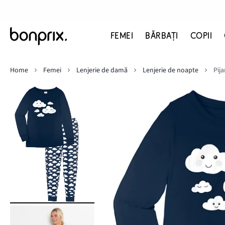
FEMEI
BĂRBAŢI
COPII
Home
Femei
Lenjerie de damă
Lenjerie de noapte
Pij