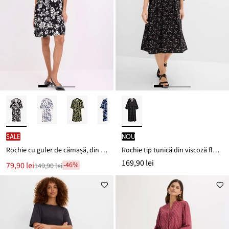
SALE
nou
Rochie cu guler de cămașă, din viscoză vaporoasă
Rochie tip tunică din viscoză fluidă
169,90 lei
Noul
79,90 lei
-46%
149,90 lei
Reducere
preț
de
este
preț
149,90 lei