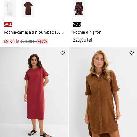
SALE
nou
Rochie-cămașă din bumbac 100%
Rochie din șifon
229,90 lei
Noul
69,90 lei
-46%
129,90 lei
Reducere
preț
de
este
preț
129,90 lei