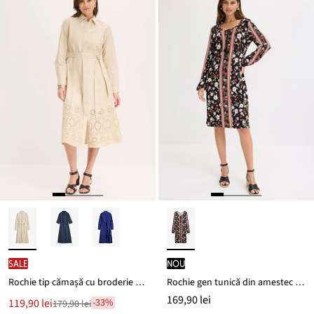
SALE
nou
Rochie tip cămașă cu broderie perforată
Rochie gen tunică din amestec moale de viscoză
169,90 lei
Noul
119,90 lei
-33%
179,90 lei
Reducere
preț