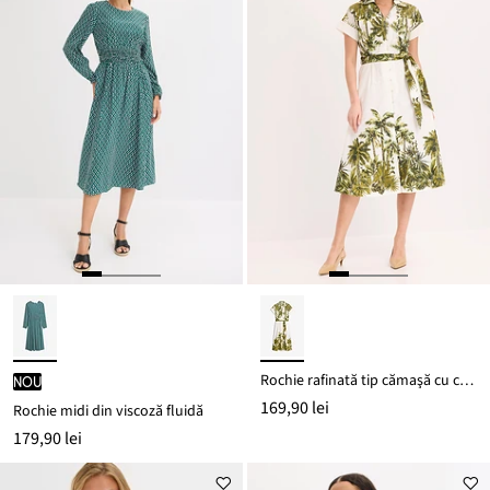
Rochie rafinată tip cămaşă cu cordon în talie
nou
169,90 lei
Rochie midi din viscoză fluidă
179,90 lei