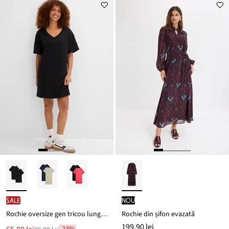
de
este
preț
109,90 lei
SALE
nou
Rochie oversize gen tricou lung din bumbac 100% (set/2 buc.)
Rochie din șifon evazată
199,90 lei