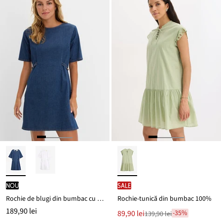
nou
SALE
Rochie de blugi din bumbac cu stretch
Rochie-tunică din bumbac 100%
189,90 lei
Noul
89,90 lei
-35%
139,90 lei
Reducere
preț