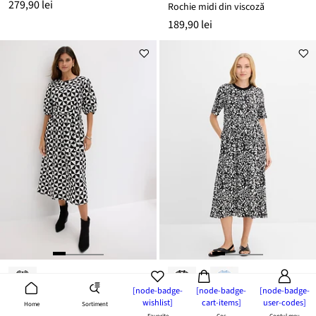
279,90 lei
Rochie midi din viscoză
189,90 lei
[node-badge-
[node-badge-
[node-badge-
wishlist]
cart-items]
user-codes]
Sortiment
Home