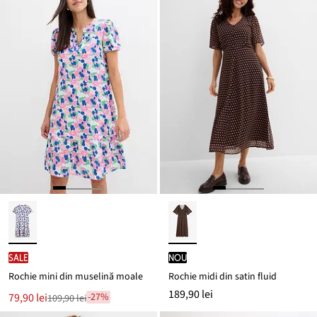
SALE
nou
Rochie mini din muselină moale
Rochie midi din satin fluid
189,90 lei
Noul
79,90 lei
-27%
109,90 lei
Reducere
preț