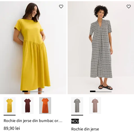
de
este
preț
139,90 lei
Rochie din jerse din bumbac organic 100%
nou
89,90 lei
Rochie din jerse