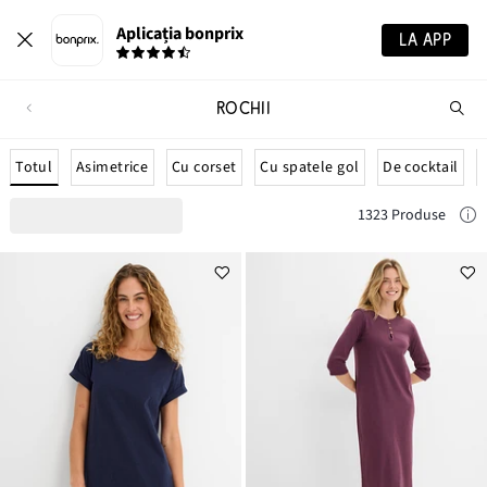
Aplicația bonprix
LA APP
ROCHII
Ca
pr
Totul
Asimetrice
Cu corset
Cu spatele gol
De cocktail
1323 Produse