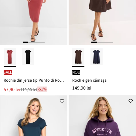
SALE
nou
Rochie din jerse tip Punto di Roma
Rochie gen cămașă
149,90 lei
Noul
57,90 lei
-51%
119,90 lei
Reducere
preț
de
este
preț
119,90 lei