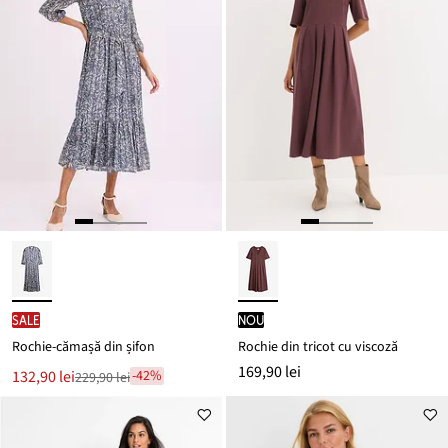
SALE
nou
Rochie-cămașă din șifon
Rochie din tricot cu viscoză
169,90 lei
Noul
132,90 lei
-42%
229,90 lei
Reducere
preț
de
este
preț
229,90 lei