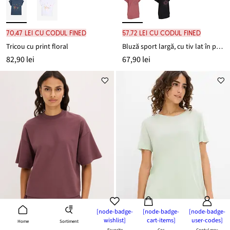
70,47 lei cu codul FINED
57,72 lei cu codul FINED
Tricou cu print floral
Bluză sport largă, cu tiv lat în partea de jos
82,90 lei
67,90 lei
[node-badge-
[node-badge-
[node-badge-
wishlist]
cart-items]
user-codes]
Sortiment
Home