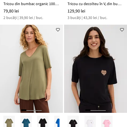
Tricou din bumbac organic 100% (set/2 buc.)
Tricou cu decolteu în V, din bumbac organic 100% (set/ 3 buc.)
79,80 lei
129,90 lei
2 bucăți | 39,90 lei / buc.
3 bucăți | 43,30 lei / buc.