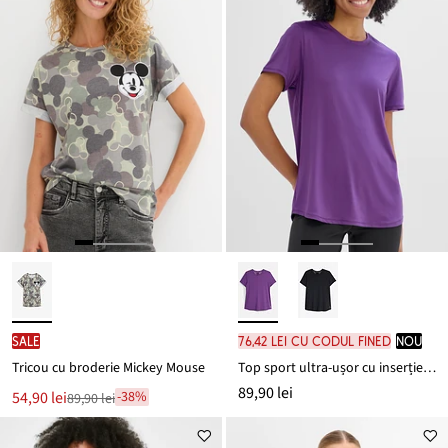
SALE
76,42 lei cu codul FINED
nou
Tricou cu broderie Mickey Mouse
Top sport ultra-ușor cu inserție mesh, cu uscare rapidă
89,90 lei
Noul
54,90 lei
-38%
89,90 lei
Reducere
preț
de
este
preț