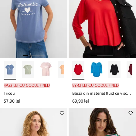
49,22 lei cu codul FINED
59,42 lei cu codul FINED
Tricou
Bluză din material fluid cu viscoză
57,90 lei
69,90 lei