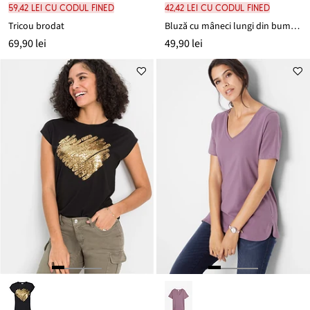
59,42 lei cu codul FINED
42,42 lei cu codul FINED
Tricou brodat
Bluză cu mâneci lungi din bumbac organic 100%
69,90 lei
49,90 lei