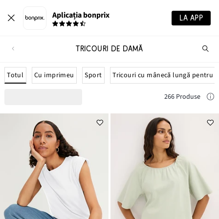
Aplicația bonprix
LA APP
TRICOURI DE DAMĂ
Ca
pr
Totul
Cu imprimeu
Sport
Tricouri cu mânecă lungă pentru 
266 Produse