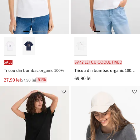
SALE
59,42 lei cu codul FINED
Tricou din bumbac organic 100%
Tricou din bumbac organic 100% cu broderie
69,90 lei
Noul
27,90 lei
-51%
57,90 lei
Reducere
preț
de
este
preț
57,90 lei