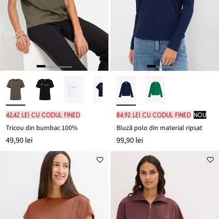
42,42 lei cu codul FINED
84,92 lei cu codul FINED
nou
Tricou din bumbac 100%
Bluză polo din material ripsat
49,90 lei
99,90 lei