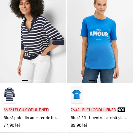
89,90 lei
66,22 lei cu codul FINED
76,42 lei cu codul FINED
nou
Bluză polo din amestec de bumbac și viscoză
Bluză 2 în 1 pentru sarcină și alăptare, din bumbac organic
77,90 lei
89,90 lei