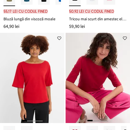
55,17 lei cu codul FINED
50,92 lei cu codul FINED
Bluză lungă din viscoză moale
Tricou mai scurt din amestec elastic de viscoză
64,90 lei
59,90 lei