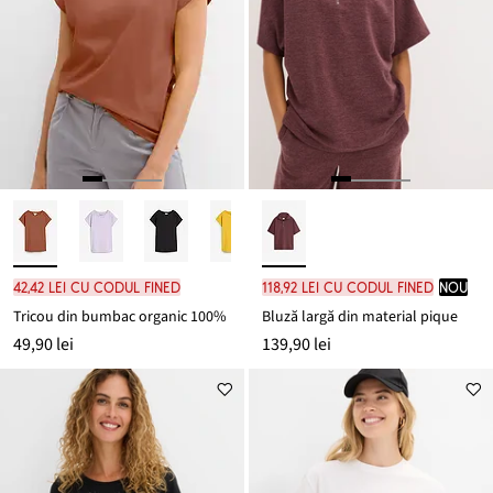
42,42 lei cu codul FINED
118,92 lei cu codul FINED
nou
Tricou din bumbac organic 100%
Bluză largă din material pique
49,90 lei
139,90 lei