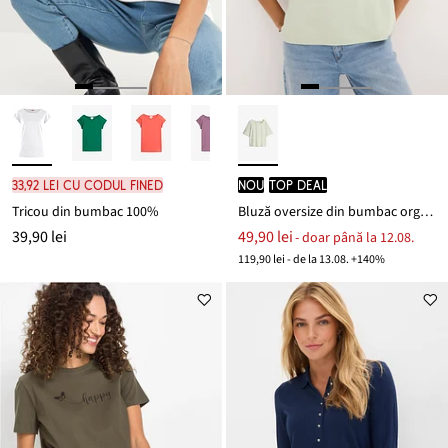
33,92 lei cu codul FINED
nou
TOP DEAL
Tricou din bumbac 100%
Bluză oversize din bumbac organic
39,90 lei
49,90 lei
- doar până la 12.08.
119,90 lei - de la 13.08. +140%