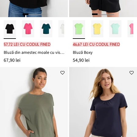
57,72 lei cu codul FINED
46,67 lei cu codul FINED
Bluză din amestec moale cu viscoză
Bluză Boxy
67,90 lei
54,90 lei