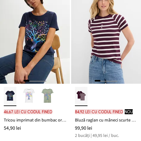
46,67 lei cu codul FINED
84,92 lei cu codul FINED
nou
Tricou imprimat din bumbac organic
Bluză raglan cu mâneci scurte din bumbac 100% (set/2 buc.)
54,90 lei
99,90 lei
2 bucăți | 49,95 lei / buc.